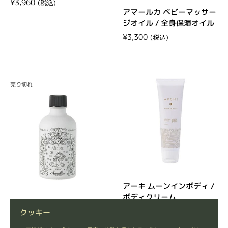
定価
¥3,960
アマールカ ベビーマッサー
ジオイル / 全身保湿オイル
定価
¥3,300
売り切れ
アーキ ムーンインボディ /
ボディクリーム
【入荷予定日 未定】アマー
定価
¥4,840
クッキー
ルカ モイスト / ココナッツ
in 化粧水